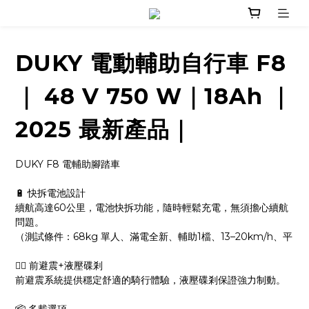
DUKY 電動輔助自行車 F8
｜ 48 V 750 W｜18Ah ｜
2025 最新產品｜
DUKY F8 電輔助腳踏車 
🔋 快拆電池設計
續航高達60公里，電池快拆功能，隨時輕鬆充電，無須擔心續航
問題。
（測試條件：68kg 單人、滿電全新、輔助1檔、13–20km/h、平
🚴‍♂️ 前避震+液壓碟剎
前避震系統提供穩定舒適的騎行體驗，液壓碟剎保證強力制動。