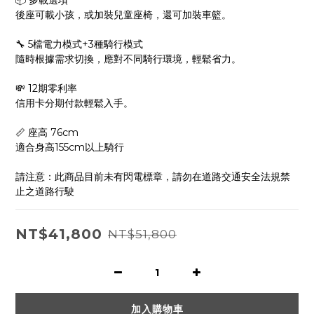
📦 多載選項
後座可載小孩，或加裝兒童座椅，還可加裝車籃。
🔧 5檔電力模式+3種騎行模式
隨時根據需求切換，應對不同騎行環境，輕鬆省力。
💸 12期零利率
信用卡分期付款輕鬆入手。
📏 座高 76cm
適合身高155cm以上騎行
請注意：此商品目前未有閃電標章，請勿在道路交通安全法規禁
止之道路行駛
NT$41,800
NT$51,800
加入購物車